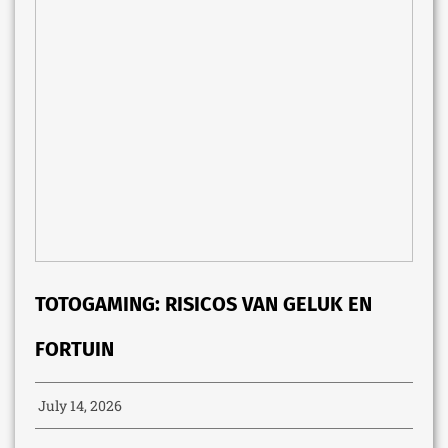
TOTOGAMING: RISICOS VAN GELUK EN
FORTUIN
July 14, 2026