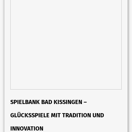
SPIELBANK BAD KISSINGEN –
GLÜCKSSPIELE MIT TRADITION UND
INNOVATION