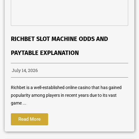
RICHBET SLOT MACHINE ODDS AND
PAYTABLE EXPLANATION
July 14, 2026
Richbet is a well-established online casino that has gained
popularity among players in recent years due to its vast
game ...
Read More