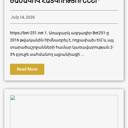
ԺԱՄԱԿՈՎ ՀԱՏԿՈՒԹՅՈՒՆՆԵՐ
July 14, 2026
https://bet-251.net 1. Առաջարկ ազդագիր Bet251-ը
2016 թվականին հիմնադրել է, ողջափախ ԵՄ և այլ
տարածաշրջանների համար կառավարության 2-
3% բյուջե սահմանող ալբանիացի ...
Read More