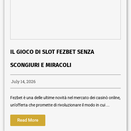
IL GIOCO DI SLOT FEZBET SENZA
SCONGIURI E MIRACOLI
July 14, 2026
Fezbet è una delle ultime novità nel mercato dei casinò online,
un’offerta che promette di rivoluzionare il modo in cui ...
Read More