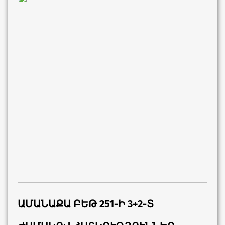
ԱՄԱՆԱՔԱ ԲԵԹ 251-Ի 3+2-Տ