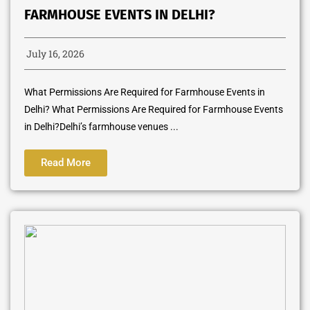
FARMHOUSE EVENTS IN DELHI?
July 16, 2026
What Permissions Are Required for Farmhouse Events in
Delhi? What Permissions Are Required for Farmhouse Events
in Delhi?Delhi’s farmhouse venues ...
Read More