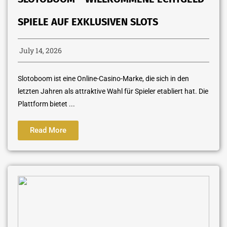
SPIELE AUF EXKLUSIVEN SLOTS
July 14, 2026
Slotoboom ist eine Online-Casino-Marke, die sich in den
letzten Jahren als attraktive Wahl für Spieler etabliert hat. Die
Plattform bietet ...
Read More