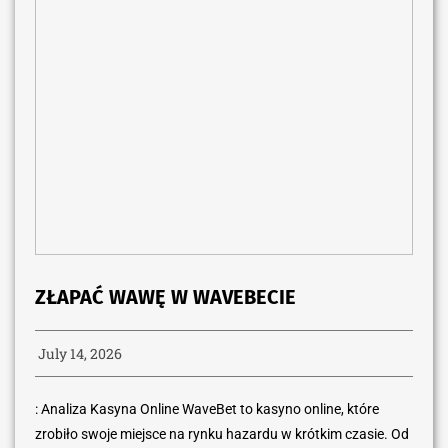
ZŁAPAĆ WAWĘ W WAVEBECIE
July 14, 2026
: Analiza Kasyna Online WaveBet to kasyno online, które
zrobiło swoje miejsce na rynku hazardu w krótkim czasie. Od