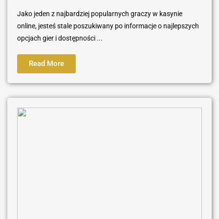
Jako jeden z najbardziej popularnych graczy w kasynie
online, jesteś stale poszukiwany po informacje o najlepszych
opcjach gier i dostępności ...
Read More